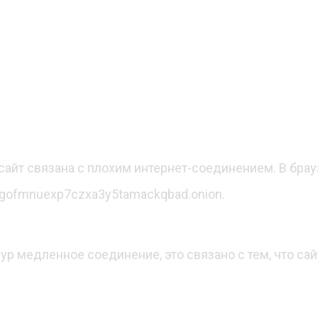
сайт связана с плохим интернет-соединением. В бра
gofmnuexp7czxa3y5tamackqbad.onion.
р медленное соединение, это связано с тем, что сай