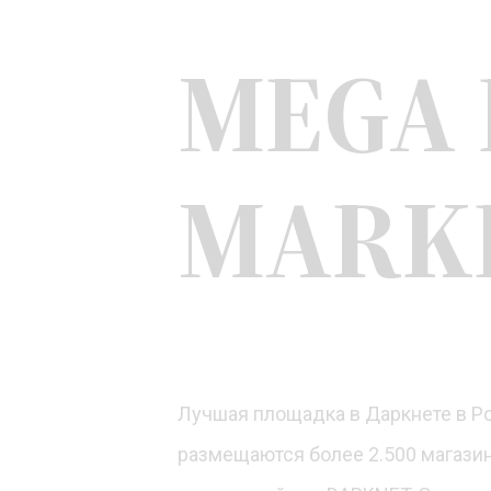
MEGA
MARK
Лучшая площадка в Даркнете в Ро
размещаются более 2.500 магазино