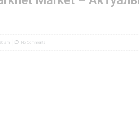
arknet Market – Актуал
20 am
No Comments