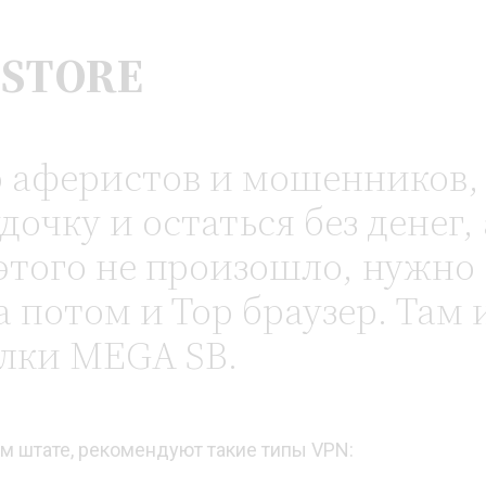
 STORE
о аферистов и мошенников,
дочку и остаться без денег,
этого не произошло, нужно 
а потом и Тор браузер. Там
лки MEGA SB.
м штате, рекомендуют такие типы VPN: