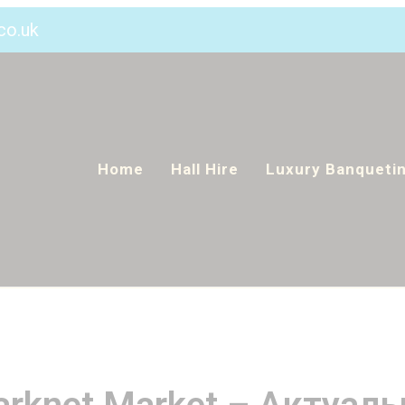
rsbahis
jojobet
สล็อตเว็บตรง
jojobet
jojobet
casino siteler
co.uk
Home
Hall Hire
Luxury Banquetin