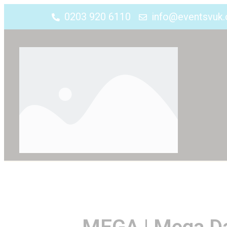
nos not on gamstop
jojobet
casinos not on gamstop
ma
0203 920 6110
info@eventsvuk.